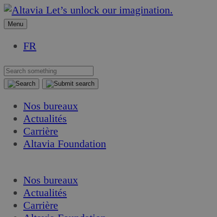
Aller
Aller
Let’s unlock our imagination.
au
au
Menu
contenu
contenu
FR
Nos bureaux
Actualités
Carrière
Altavia Foundation
FR
Nos bureaux
Actualités
Carrière