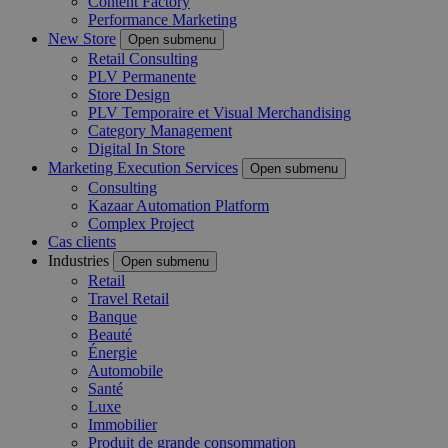
Content Factory
Performance Marketing
New Store
Open submenu
Retail Consulting
PLV Permanente
Store Design
PLV Temporaire et Visual Merchandising
Category Management
Digital In Store
Marketing Execution Services
Open submenu
Consulting
Kazaar Automation Platform
Complex Project
Cas clients
Industries
Open submenu
Retail
Travel Retail
Banque
Beauté
Énergie
Automobile
Santé
Luxe
Immobilier
Produit de grande consommation