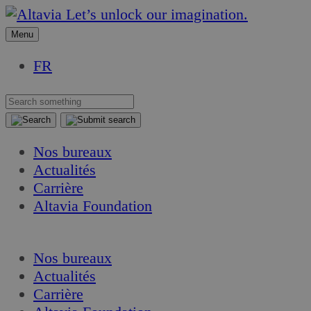
Aller
Aller
Let’s unlock our imagination.
au
au
Menu
contenu
contenu
FR
Nos bureaux
Actualités
Carrière
Altavia Foundation
FR
Nos bureaux
Actualités
Carrière