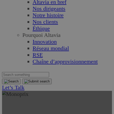
Altavia en bref
Nos dirigeants
Notre histoire
Nos clients
Éthique
Pourquoi Altavia
Innovation
Réseau mondial
RSE
Chaîne d’approvisionnement
Let’s Talk