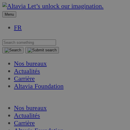
Aller
Aller
Let’s unlock our imagination.
au
au
Menu
contenu
contenu
FR
Nos bureaux
Actualités
Carrière
Altavia Foundation
FR
Nos bureaux
Actualités
Carrière