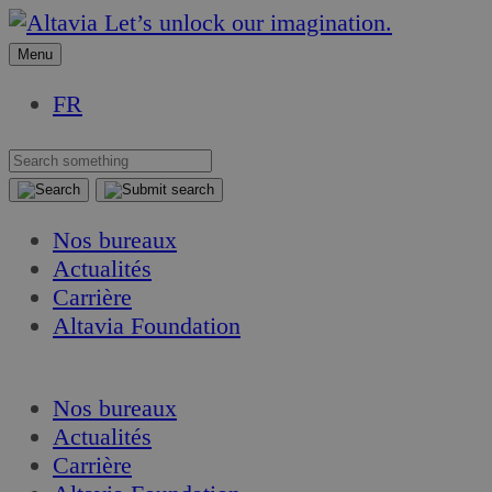
Aller
Aller
Let’s unlock our imagination.
au
au
Menu
contenu
contenu
FR
Nos bureaux
Actualités
Carrière
Altavia Foundation
FR
Nos bureaux
Actualités
Carrière