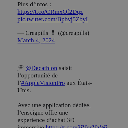
Plus d’infos :
https://t.co/CRmxOf2Dqz
pic.twitter.com/Bpbvj5ZbyI
— Creapills 💊 (@creapills)
March 4, 2024
🥏
@Decathlon
saisit
l’opportunité de
l’
#AppleVisionPro
aux États-
Unis.
Avec une application dédiée,
l’enseigne offre une
expérience d’achat 3D
immersive.
https://t.co/v3jVusVzWj