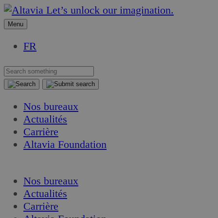
Aller
Aller
Let’s unlock our imagination.
au
au
Menu
contenu
contenu
FR
Nos bureaux
Actualités
Carrière
Altavia Foundation
FR
Nos bureaux
Actualités
Carrière