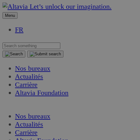
Aller
Aller
Let’s unlock our imagination.
au
au
Menu
contenu
contenu
FR
Nos bureaux
Actualités
Carrière
Altavia Foundation
FR
Nos bureaux
Actualités
Carrière