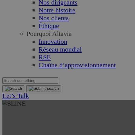
Nos dirigeants
Notre histoire
Nos clients
Éthique
Pourquoi Altavia
Innovation
Réseau mondial
RSE
Chaîne d’approvisionnement
Let’s Talk