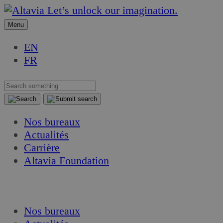
Aller
Aller
Let’s unlock our imagination.
au
au
Menu
contenu
contenu
EN
FR
Nos bureaux
Actualités
Carrière
Altavia Foundation
FR
EN
Nos bureaux