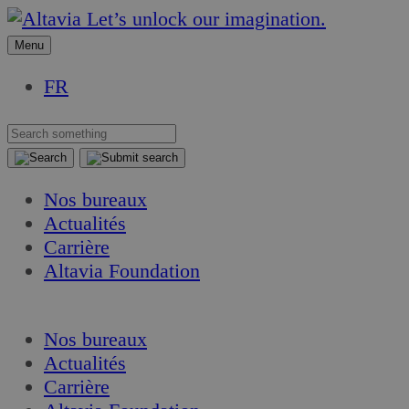
Aller
Aller
Let’s unlock our imagination.
au
au
Menu
contenu
contenu
FR
Nos bureaux
Actualités
Carrière
Altavia Foundation
FR
Nos bureaux
Actualités
Carrière