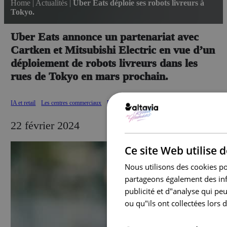
Home
|
Actualités
|
Uber Eats déploie ses robots livreurs à
Tokyo.
Uber Eats annonce un partenariat avec
Cartken et Mitsubishi Electric en vue d’un
déploiement de robots livreurs dans les
rues de Tokyo en mars prochain.
IA et retail
Les centres commerciaux
Nouvelle mobilité
22 février 2024
Ce site Web utilise 
Nous utilisons des cookies pou
partageons également des info
publicité et d"analyse qui pe
ou qu"ils ont collectées lors d