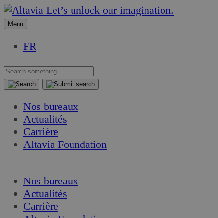
Aller
Aller
Let’s unlock our imagination.
au
au
Menu
contenu
contenu
FR
Nos bureaux
Actualités
Carrière
Altavia Foundation
FR
Nos bureaux
Actualités
Carrière