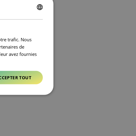
ENGLISH
FRENCH
tre trafic. Nous
rtenaires de
leur avez fournies
CCEPTER TOUT