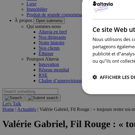
Luxe
Immobilier
Produit de grande consommation
À propos
Open submenu
Qui sommes-nous
Ce site Web ut
Altavia en bref
Nos dirigeants
Nous utilisons des c
Notre histoire
partageons également
Nos clients
publicité et d"analy
Éthique
Pourquoi Altavia
ou qu"ils ont collect
Innovation
Réseau mondial
RSE
AFFICHER LES D
Chaîne d’approvisionnement
Let's Talk
Home
|
Actualités
|
Valérie Gabriel, Fil Rouge : « toujours rester soi-
Valérie Gabriel, Fil Rouge : « t