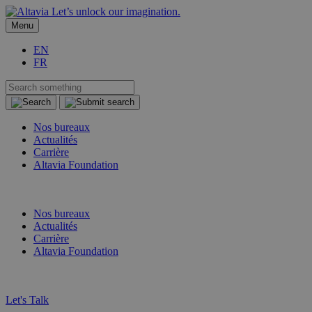
Let’s unlock our imagination.
Menu
EN
FR
Nos bureaux
Actualités
Carrière
Altavia Foundation
FR
EN
Nos bureaux
Actualités
Carrière
Altavia Foundation
FR
EN
Let's Talk