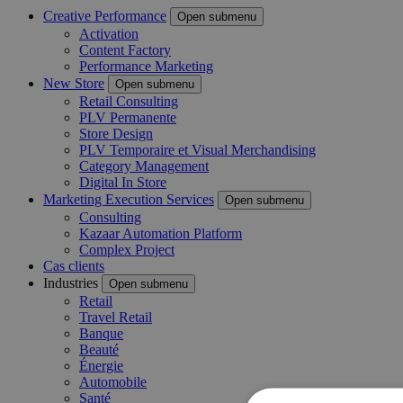
Creative Performance
Open submenu
Activation
Content Factory
Performance Marketing
New Store
Open submenu
Retail Consulting
PLV Permanente
Store Design
PLV Temporaire et Visual Merchandising
Category Management
Digital In Store
Marketing Execution Services
Open submenu
Consulting
Kazaar Automation Platform
Complex Project
Cas clients
Industries
Open submenu
Retail
Travel Retail
Banque
Beauté
Énergie
Automobile
Santé