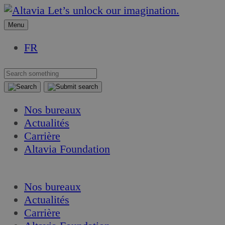
Aller
Aller
Let’s unlock our imagination.
au
au
Menu
contenu
contenu
FR
Nos bureaux
Actualités
Carrière
Altavia Foundation
FR
Nos bureaux
Actualités
Carrière