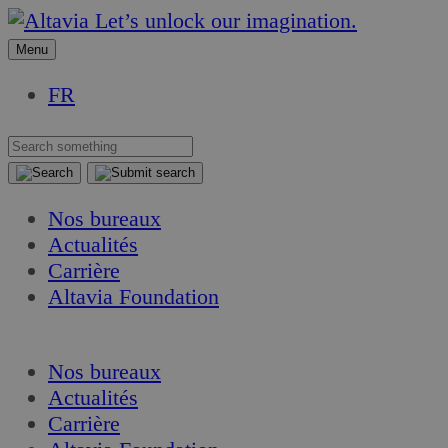
Aller
Aller
Let’s unlock our imagination.
au
au
Menu
contenu
contenu
FR
Nos bureaux
Actualités
Carrière
Altavia Foundation
FR
Nos bureaux
Actualités
Carrière