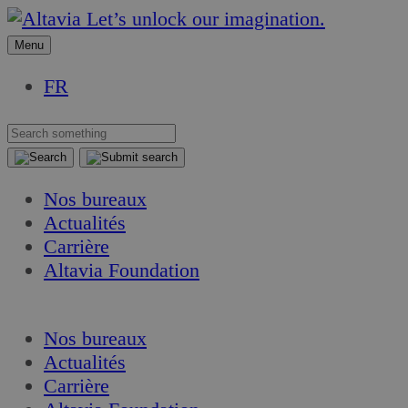
Aller
Aller
Let’s unlock our imagination.
au
au
Menu
contenu
contenu
FR
Nos bureaux
Actualités
Carrière
Altavia Foundation
FR
Nos bureaux
Actualités
Carrière