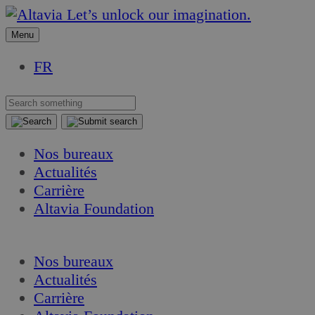
Aller
Aller
Let’s unlock our imagination.
au
au
Menu
contenu
contenu
FR
Nos bureaux
Actualités
Carrière
Altavia Foundation
FR
Nos bureaux
Actualités
Carrière