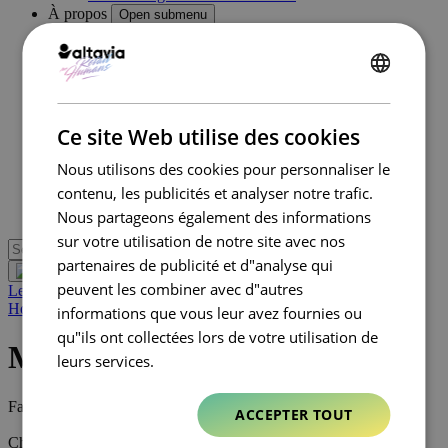
À propos
Open submenu
Qui sommes-nous
Altavia en bref
Nos dirigeants
ENGLISH
Notre histoire
Nos clients
FRENCH
Éthique
Ce site Web utilise des cookies
Pourquoi Altavia
Innovation
Nous utilisons des cookies pour personnaliser le
Réseau mondial
contenu, les publicités et analyser notre trafic.
RSE
Chaîne d’approvisionnement
Nous partageons également des informations
sur votre utilisation de notre site avec nos
partenaires de publicité et d"analyse qui
peuvent les combiner avec d"autres
Let's Talk
Home
|
Marketing Direct
informations que vous leur avez fournies ou
qu"ils ont collectées lors de votre utilisation de
Marketing Direct
leurs services.
Favoriser l’engagement humain grâce à notre expertise adaptable
ACCEPTER TOUT
Chez Altavia, nos stratégies de marketing client se traduisent en