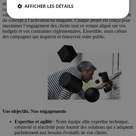
résultats réels et mesurables. Grâce à notre expertise en
AFFICHER LES DÉTAILS
communication commerciale et à notre maîtrise de la chaîne de
valeur, nous vous apportons un soutien irréprochable, de la création
du concept à l’activation en magasin. Chaque projet est conçu pour
maximiser l’engagement des clients tout en restant aligné sur vos
budgets et vos contraintes réglementaires. Ensemble, nous créons
des campagnes qui inspirent et émeuvent votre public.
Vos objectifs. Nos engagements
Expertise et agilité
: Notre équipe allie expertise technique,
créativité et réactivité pour fournir des solutions qui s’adaptent
parfaitement aux besoins évolutifs de vos clients.