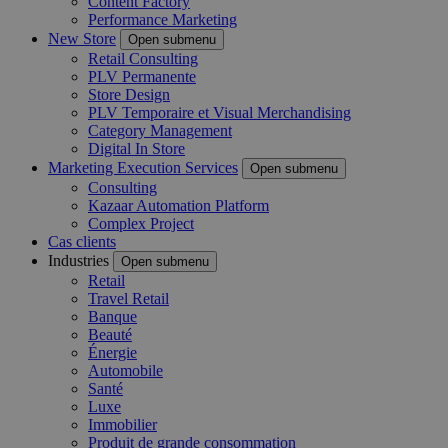
Content Factory
Performance Marketing
New Store
Open submenu
Retail Consulting
PLV Permanente
Store Design
PLV Temporaire et Visual Merchandising
Category Management
Digital In Store
Marketing Execution Services
Open submenu
Consulting
Kazaar Automation Platform
Complex Project
Cas clients
Industries
Open submenu
Retail
Travel Retail
Banque
Beauté
Énergie
Automobile
Santé
Luxe
Immobilier
Produit de grande consommation