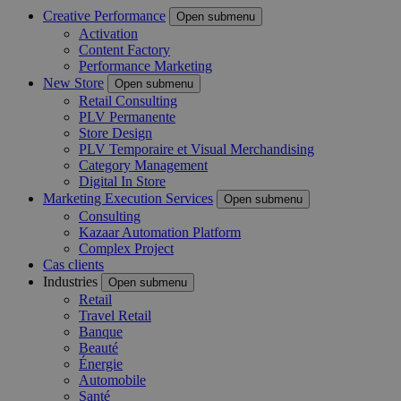
Creative Performance
Open submenu
Activation
Content Factory
Performance Marketing
New Store
Open submenu
Retail Consulting
PLV Permanente
Store Design
PLV Temporaire et Visual Merchandising
Category Management
Digital In Store
Marketing Execution Services
Open submenu
Consulting
Kazaar Automation Platform
Complex Project
Cas clients
Industries
Open submenu
Retail
Travel Retail
Banque
Beauté
Énergie
Automobile
Santé