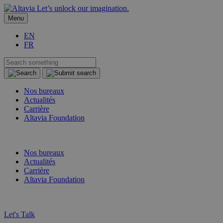
Let’s unlock our imagination.
Menu
EN
FR
Nos bureaux
Actualités
Carrière
Altavia Foundation
FR
EN
Nos bureaux
Actualités
Carrière
Altavia Foundation
FR
EN
Let's Talk