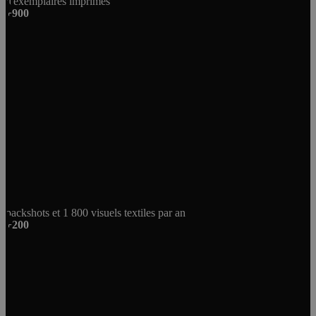
d'exemplaires imprimés
+900
packshots et 1 800 visuels textiles par an
+200