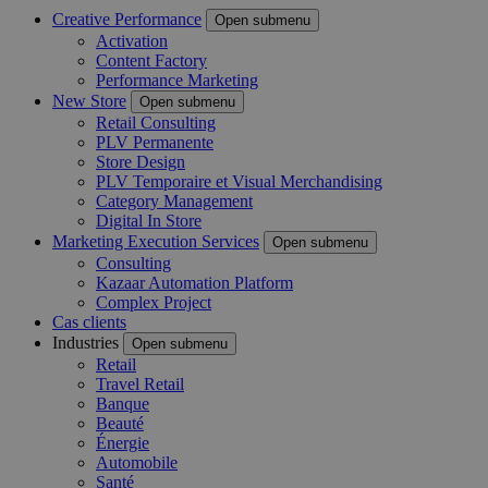
Creative Performance
Open submenu
Activation
Content Factory
Performance Marketing
New Store
Open submenu
Retail Consulting
PLV Permanente
Store Design
PLV Temporaire et Visual Merchandising
Category Management
Digital In Store
Marketing Execution Services
Open submenu
Consulting
Kazaar Automation Platform
Complex Project
Cas clients
Industries
Open submenu
Retail
Travel Retail
Banque
Beauté
Énergie
Automobile
Santé