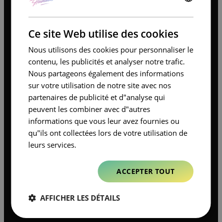
Contexte
ENGLISH
FRENCH
Ce site Web utilise des cookies
Système U est un acteur majeur du commerce de
Nous utilisons des cookies pour personnaliser le
détail français, organisé en coopérative avec une
forte présence locale et une structure
contenu, les publicités et analyser notre trafic.
décentralisée. Chaque magasin conserve une
Nous partageons également des informations
certaine autonomie, ce qui nécessite des outils de
sur votre utilisation de notre site avec nos
communication adaptables mais standardisés. Au
fil du temps, le volume et la complexité des
partenaires de publicité et d"analyse qui
ressources médiatiques, allant des campagnes
peuvent les combiner avec d"autres
nationales aux supports de vente spécifiques aux
informations que vous leur avez fournies ou
magasins, ont considérablement augmenté. Cette
évolution a nécessité la mise en place d’un
qu"ils ont collectées lors de votre utilisation de
modèle de production rationalisé, capable
leurs services.
d’assurer la cohérence à grande échelle, tant pour
les formats imprimés que numériques.
ACCEPTER TOUT
AFFICHER LES DÉTAILS