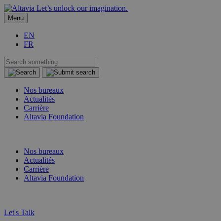
Let’s unlock our imagination.
Menu
EN
FR
Nos bureaux
Actualités
Carrière
Altavia Foundation
FR
EN
Nos bureaux
Actualités
Carrière
Altavia Foundation
FR
EN
Let's Talk