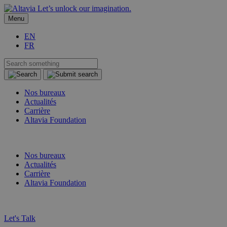
Let’s unlock our imagination.
Menu
EN
FR
Nos bureaux
Actualités
Carrière
Altavia Foundation
FR
EN
Nos bureaux
Actualités
Carrière
Altavia Foundation
FR
EN
Let's Talk