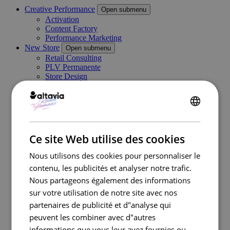
Creative Performance
Open submenu
Activation
Content Factory
Performance Marketing
New Store
Open submenu
Retail Consulting
PLV Permanente
Store Design
PLV Temporaire et Visual Merchandising
Category Management
Digital In Store
ENGLISH
Marketing Execution Services
Open submenu
Consulting
FRENCH
Kazaar Automation Platform
Ce site Web utilise des cookies
Complex Project
Cas clients
Nous utilisons des cookies pour personnaliser le
Industries
Open submenu
contenu, les publicités et analyser notre trafic.
Retail
Nous partageons également des informations
Travel Retail
Banque
sur votre utilisation de notre site avec nos
Beauté
partenaires de publicité et d"analyse qui
Énergie
peuvent les combiner avec d"autres
Automobile
Santé
informations que vous leur avez fournies ou