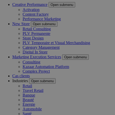
Creative Performance
Open submenu
Activation
Content Factory
Performance Marketing
New Store
Open submenu
Retail Consulting
PLV Permanente
Store Design
PLV Temporaire et Visual Merchandising
Category Management
Digital In Store
Marketing Execution Services
Open submenu
Consulting
Kazaar Automation Platform
Complex Project
Cas clients
Industries
Open submenu
Retail
Travel Retail
Banque
Beauté
Énergie
Automobile
Santé