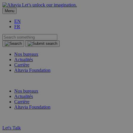
Let’s unlock our imagination.
Menu
EN
FR
Nos bureaux
Actualités
Carrière
Altavia Foundation
FR
EN
Nos bureaux
Actualités
Carrière
Altavia Foundation
FR
EN
Let's Talk