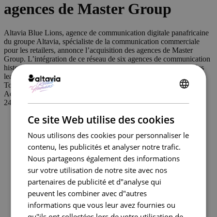
agences de Master Group
Altavia Blue Lions, agence de communication digitale panafricaine
du groupe Altavia, spécialiste de la communication commerciale
pour les retailers, annonce l’acquisition des agences de Master
Group. L’intégration de ce réseau de six agences de communication
historiques dans la région positionne Altavia Blue Lions parmi les
leaders en Afrique et dans l’océan Indien.
Top stories
Actualité
ENGLISH
24 février 2022
FRENCH
Ce site Web utilise des cookies
Nous utilisons des cookies pour personnaliser le
contenu, les publicités et analyser notre trafic.
Nous partageons également des informations
sur votre utilisation de notre site avec nos
partenaires de publicité et d"analyse qui
peuvent les combiner avec d"autres
informations que vous leur avez fournies ou
qu"ils ont collectées lors de votre utilisation de