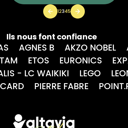
1
2
3
4
5
Previous page
Next page
Ils nous font confiance
GNES B
AKZO NOBEL
AL A
ETOS
EURONICS
EXPANSC
LC WAIKIKI
LEGO
LEONIDAS
PIERRE FABRE
POINT.P
PR